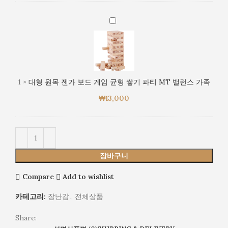
가
임
족
균
대
형
형
쌓
원
기
목
파
젠
티
가
1
×
대형 원목 젠가 보드 게임 균형 쌓기 파티 MT 밸런스 가족
MT
보
밸
₩
13,000
드
런
게
스
임
가
균
족
형
쌓
장바구니
기
파
Compare
Add to wishlist
티
카테고리:
장난감
,
전체상품
MT
밸
Share:
런