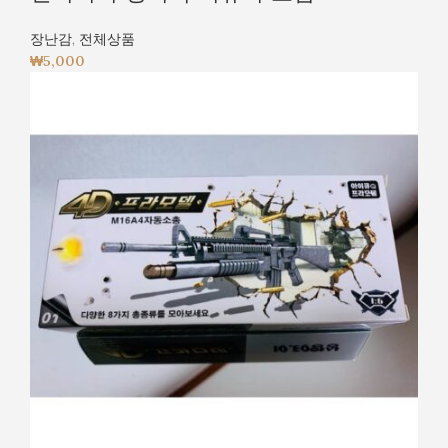
장난감
,
전체상품
₩
5,000