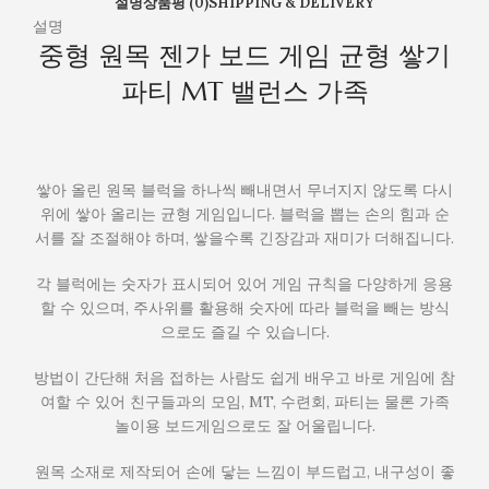
설명
상품평 (0)
SHIPPING & DELIVERY
스
설명
가
중형 원목 젠가 보드 게임 균형 쌓기
족
파티 MT 밸런스 가족
쌓아 올린 원목 블럭을 하나씩 빼내면서 무너지지 않도록 다시
위에 쌓아 올리는 균형 게임입니다. 블럭을 뽑는 손의 힘과 순
서를 잘 조절해야 하며, 쌓을수록 긴장감과 재미가 더해집니다.
각 블럭에는 숫자가 표시되어 있어 게임 규칙을 다양하게 응용
할 수 있으며, 주사위를 활용해 숫자에 따라 블럭을 빼는 방식
으로도 즐길 수 있습니다.
방법이 간단해 처음 접하는 사람도 쉽게 배우고 바로 게임에 참
여할 수 있어 친구들과의 모임, MT, 수련회, 파티는 물론 가족
놀이용 보드게임으로도 잘 어울립니다.
원목 소재로 제작되어 손에 닿는 느낌이 부드럽고, 내구성이 좋