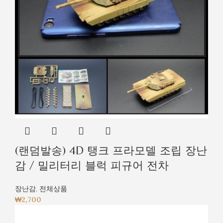
(랜덤발송) 4D 탱크 프라모델 조립 장난
감 / 밀리터리 블럭 피규어 전차
장난감
,
전체상품
₩
2,700