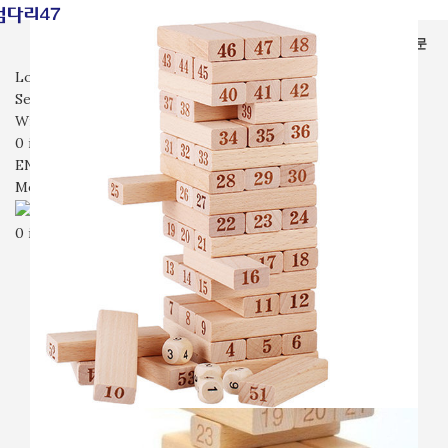
전체상품
가면
장난감
시계
잡화
기타
입고예정
회사소개
자주묻는질문
문의
Login / Register
Search
Wishlist
0
items
₩
0
ENG
Menu
0
items
₩
0