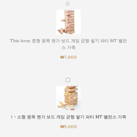
중
형
원
목
젠
가
This item:
중형 원목 젠가 보드 게임 균형 쌓기 파티 MT 밸런
보
스 가족
드
₩
7,000
게
임
균
형
소
쌓
형
기
원
파
목
티
젠
MT
가
1
×
소형 원목 젠가 보드 게임 균형 쌓기 파티 MT 밸런스 가족
밸
보
런
₩
3,000
드
스
게