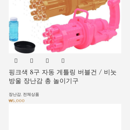
핑크색 8구 자동 게틀링 버블건 / 비눗
방울 장난감 총 놀이기구
장난감
,
전체상품
₩
5,000