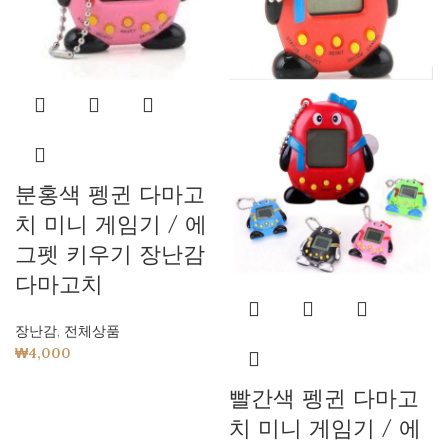
분홍색 펭귄 다마고
치 미니 게임기 / 에
그펫 키우기 장난감
다마고치
장난감
,
전체상품
₩
4,000
빨간색 펭귄 다마고
치 미니 게임기 / 에