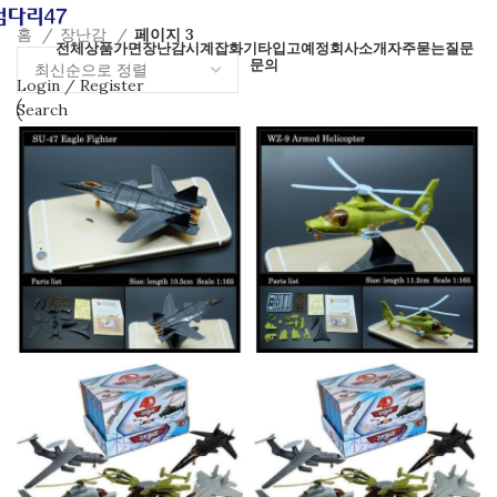
홈
장난감
페이지 3
전체상품
가면
장난감
시계
잡화
기타
입고예정
회사소개
자주묻는질문
문의
Login / Register
Search
Wishlist
0
items
₩
0
ENG
Menu
0
items
₩
0