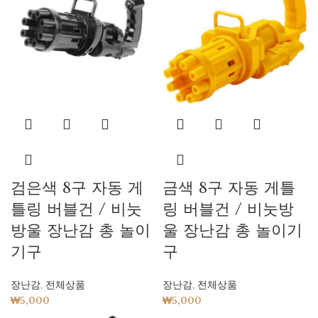
검은색 8구 자동 게
금색 8구 자동 게틀
틀링 버블건 / 비눗
링 버블건 / 비눗방
방울 장난감 총 놀이
울 장난감 총 놀이기
기구
구
장난감
,
전체상품
장난감
,
전체상품
₩
5,000
₩
5,000