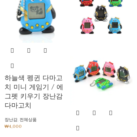
하늘색 펭귄 다마고
치 미니 게임기 / 에
그펫 키우기 장난감
다마고치
장난감
,
전체상품
₩
4,000