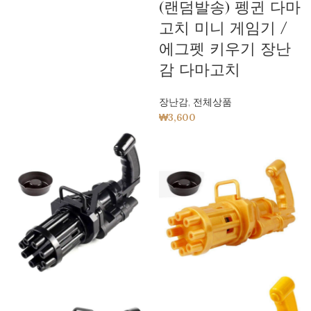
(랜덤발송) 펭귄 다마
고치 미니 게임기 /
에그펫 키우기 장난
감 다마고치
장난감
,
전체상품
₩
3,600