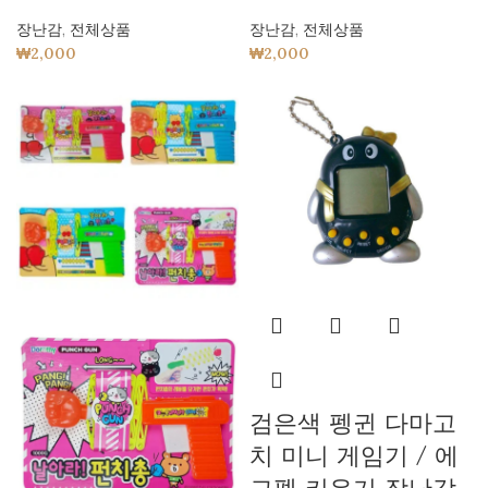
장난감
,
전체상품
장난감
,
전체상품
₩
2,000
₩
2,000
검은색 펭귄 다마고
치 미니 게임기 / 에