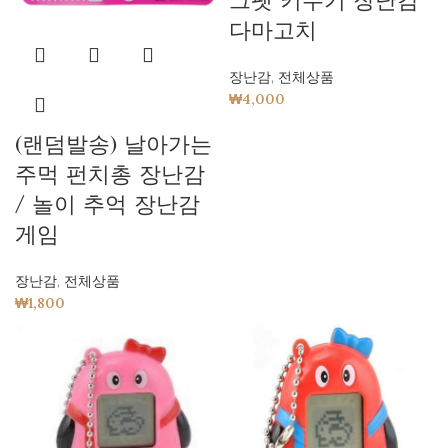
그펫 키우기 장난감
다마고치
장난감
,
전체상품
₩
4,000
(랜덤발송) 날아가는
주먹 펀치총 장난감
/ 놀이 추억 장난감
게임
장난감
,
전체상품
₩
1,800