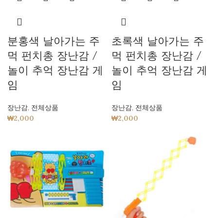
분홍색 날아가는 주
초록색 날아가는 주
먹 펀치총 장난감 /
먹 펀치총 장난감 /
놀이 추억 장난감 게
놀이 추억 장난감 게
임
임
장난감
,
전체상품
장난감
,
전체상품
₩
2,000
₩
2,000