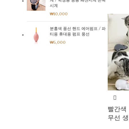
계 / 학생용 공용 패션시계 손목
시계
₩
10,000
분홍색 풍선 핸드 에어펌프 / 파
티용 휴대용 펌프 풍선
₩
5,000
빨간색 
무선 생