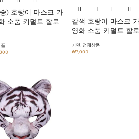
송) 호랑이 마스크 가
갈색 호랑이 마스크 가
영화 소품 키덜트 할로
영화 소품 키덜트 할
가면
,
전체상품
상품
₩
7,000
,300