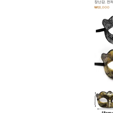
장난감
,
전
₩
18,000