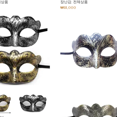
체상품
장난감
,
전체상품
₩
18,000