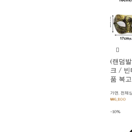
(랜덤발
크 / 
품 복고
가면
,
전체
₩
6,800
-10%