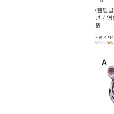
(랜덤발
면 / 
윈
가면
,
전체
₩
6
₩
7,000