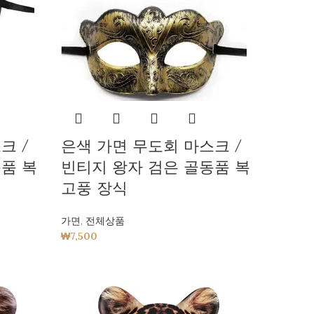
크 /
은색 가면 무도회 마스크 /
품 복
빈티지 왕자 검은 골동품 복
고풍 장식
가면
,
전체상품
₩
7,500