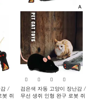
감 /
검은색 자동 고양이 장난감 /
로봇 쥐
무선 생쥐 인형 완구 로봇 쥐