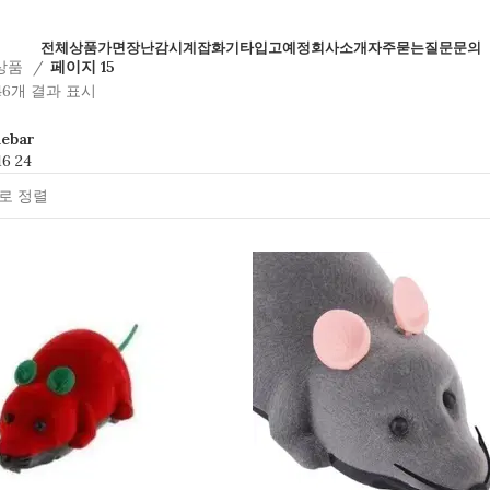
전체상품
가면
장난감
시계
잡화
기타
입고예정
회사소개
자주묻는질문
문의
상품
페이지 15
346개 결과 표시
debar
16
24