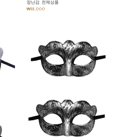
장난감
,
전체상품
₩
18,000