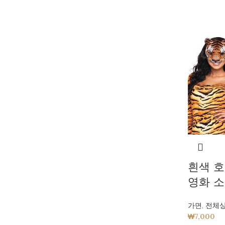
흰색 호
영화 
가면
,
전체
₩
7,000