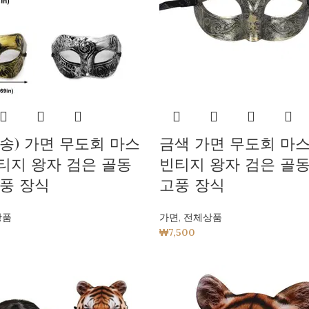
송) 가면 무도회 마스
금색 가면 무도회 마스
빈티지 왕자 검은 골동
빈티지 왕자 검은 골동
풍 장식
고풍 장식
상품
가면
,
전체상품
₩
7,500