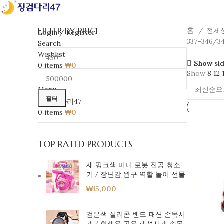
FILTER BY PRICE
홈
전체
Login / Register
337–346/
Search
Wishlist
Show si
0
items
₩
0
Show
8
12
ENG
Menu
필터
0
items
₩
0
TOP RATED PRODUCTS
새 핑크색 미니 로봇 진공 청소
기 / 장난감 완구 역할 놀이 선물
₩
15,000
검은색 실리콘 밴드 패션 손목시