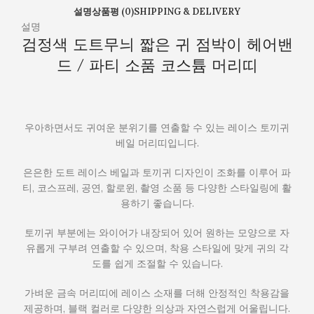
스
설명
상품평 (0)
SHIPPING & DELIVERY
튬
설명
머
검정색 도트무늬 짧은 귀 점박이 헤어밴
리
드 / 파티 소품 코스튬 머리띠
띠
우아하면서도 귀여운 분위기를 연출할 수 있는 레이스 토끼귀
베일 머리띠입니다.
은은한 도트 레이스 베일과 토끼귀 디자인이 조화를 이루어 파
티, 코스프레, 공연, 할로윈, 촬영 소품 등 다양한 스타일링에 활
용하기 좋습니다.
토끼귀 부분에는 와이어가 내장되어 있어 원하는 모양으로 자
유롭게 구부려 연출할 수 있으며, 착용 스타일에 맞게 귀의 각
도를 쉽게 조절할 수 있습니다.
가벼운 금속 머리띠에 레이스 소재를 더해 안정적인 착용감을
제공하며, 블랙 컬러로 다양한 의상과 자연스럽게 어울립니다.