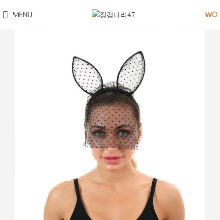
MENU
₩
0