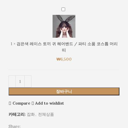
어
리
밴
검
띠
드
은
/
색
파
레
티
이
소
스
1
×
검은색 레이스 토끼 귀 헤어밴드 / 파티 소품 코스튬 머리
품
토
띠
코
끼
스
₩
6,500
귀
튬
헤
머
어
리
밴
띠
드
/
장바구니
파
티
Compare
Add to wishlist
소
카테고리:
잡화
,
전체상품
품
코
Share: