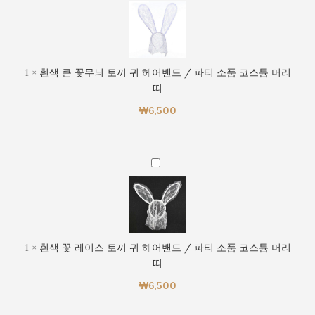
색
리
/
큰
띠
파
꽃
티
무
소
늬
1
×
흰색 큰 꽃무늬 토끼 귀 헤어밴드 / 파티 소품 코스튬 머리
품
토
띠
코
끼
스
₩
6,500
귀
튬
헤
머
어
리
밴
흰
띠
드
색
/
꽃
파
레
티
이
소
스
1
×
흰색 꽃 레이스 토끼 귀 헤어밴드 / 파티 소품 코스튬 머리
품
토
띠
코
끼
스
₩
6,500
귀
튬
헤
머