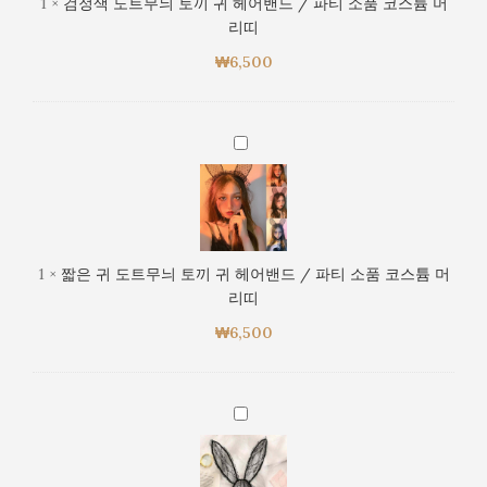
1
×
검정색 도트무늬 토끼 귀 헤어밴드 / 파티 소품 코스튬 머
품
늬
리띠
코
토
스
₩
6,500
끼
튬
귀
머
헤
리
어
짧
띠
밴
은
드
귀
/
도
파
트
티
무
1
×
짧은 귀 도트무늬 토끼 귀 헤어밴드 / 파티 소품 코스튬 머
소
늬
리띠
품
토
코
₩
6,500
끼
스
귀
튬
헤
머
어
검
리
밴
은
띠
드
색
/
흐