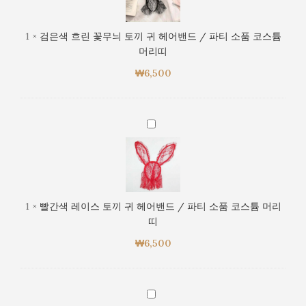
파
린
티
꽃
1
×
검은색 흐린 꽃무늬 토끼 귀 헤어밴드 / 파티 소품 코스튬
소
무
머리띠
품
늬
코
₩
6,500
토
스
끼
튬
귀
머
헤
빨
리
어
간
띠
밴
색
드
레
/
이
파
스
1
×
빨간색 레이스 토끼 귀 헤어밴드 / 파티 소품 코스튬 머리
티
토
띠
소
끼
품
₩
6,500
귀
코
헤
스
어
튬
밴
흰
머
드