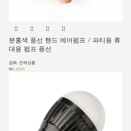
분홍색 풍선 핸드 에어펌프 / 파티용 휴
대용 펌프 풍선
잡화
,
전체상품
₩
5,000