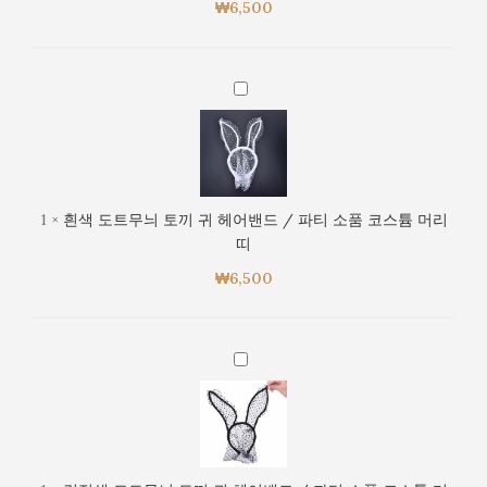
₩
6,500
은
귀
점
박
흰
이
색
헤
도
어
트
밴
무
드
늬
1
×
흰색 도트무늬 토끼 귀 헤어밴드 / 파티 소품 코스튬 머리
/
토
띠
파
끼
티
₩
6,500
귀
소
헤
품
어
코
밴
검
스
드
정
튬
/
색
머
파
도
리
티
트
띠
소
무