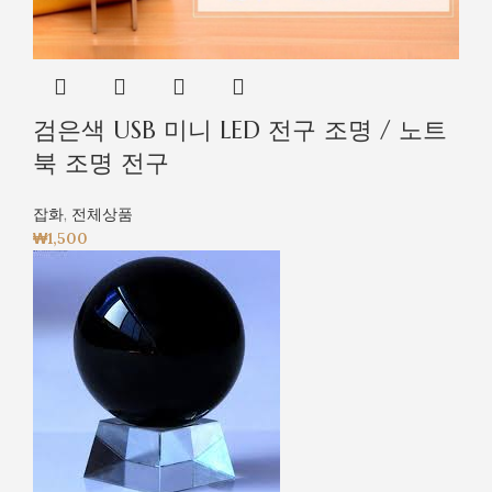
검은색 USB 미니 LED 전구 조명 / 노트
북 조명 전구
잡화
,
전체상품
₩
1,500