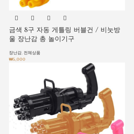
금색 8구 자동 게틀링 버블건 / 비눗방
울 장난감 총 놀이기구
장난감
,
전체상품
₩
5,000