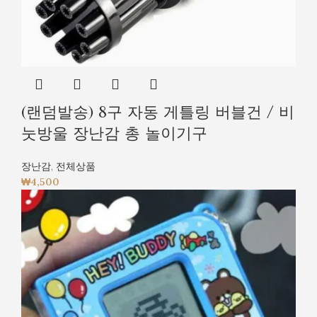
(랜덤발송) 8구 자동 게틀링 버블건 / 비
눗방울 장난감 총 놀이기구
장난감
,
전체상품
₩
4,500