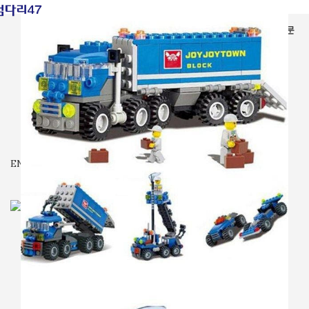
전체상품
가면
장난감
시계
잡화
기타
입고예정
회사소개
자주묻는질문
문의
₩
0
ENG
MENU
₩
0