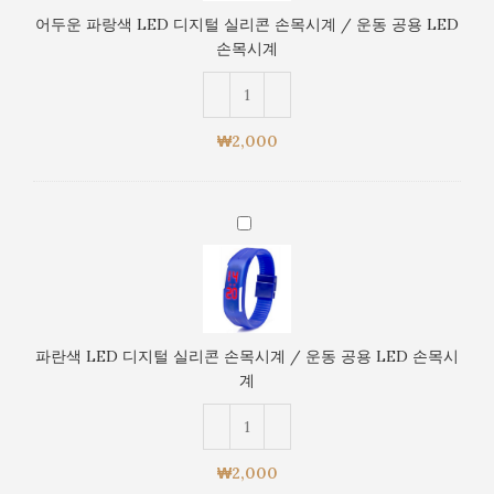
색
LED
어두운 파랑색 LED 디지털 실리콘 손목시계 / 운동 공용 LED
LED
손
손목시계
디
목
지
시
털
계
실
₩
2,000
리
콘
손
파
목
란
시
색
계
LED
/
디
운
지
동
파란색 LED 디지털 실리콘 손목시계 / 운동 공용 LED 손목시
털
공
계
실
용
리
LED
콘
손
손
목
₩
2,000
목