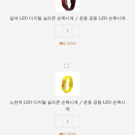
디
운
지
동
털
갈색 LED 디지털 실리콘 손목시계 / 운동 공용 LED 손목시계
공
실
용
리
LED
콘
손
손
₩
2,000
목
목
시
시
계
계
노
/
란
운
색
동
LED
공
디
용
지
LED
노란색 LED 디지털 실리콘 손목시계 / 운동 공용 LED 손목시
털
손
계
실
목
리
시
콘
계
손
₩
2,000