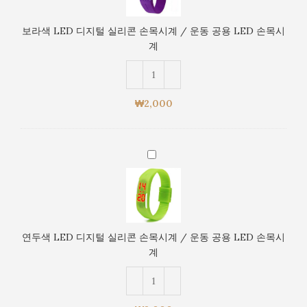
디
용
지
LED
보라색 LED 디지털 실리콘 손목시계 / 운동 공용 LED 손목시
털
손
계
실
목
리
시
콘
계
손
₩
2,000
목
시
계
연
/
두
운
색
동
LED
공
디
용
지
LED
연두색 LED 디지털 실리콘 손목시계 / 운동 공용 LED 손목시
털
손
계
실
목
리
시
콘
계
손