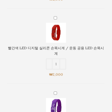
목
시
계
빨
/
간
운
색
동
LED
공
디
용
지
LED
빨간색 LED 디지털 실리콘 손목시계 / 운동 공용 LED 손목시
털
손
계
실
목
리
시
콘
계
손
₩
2,000
목
시
계
보
/
라
운
색
동
LED
공