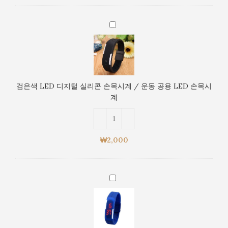
시
시
계
계
검
/
은
운
색
동
LED
공
디
용
지
LED
검은색 LED 디지털 실리콘 손목시계 / 운동 공용 LED 손목시
털
손
계
실
목
리
시
콘
계
손
₩
2,000
목
시
계
어
/
두
운
운
동
파
공
랑
용