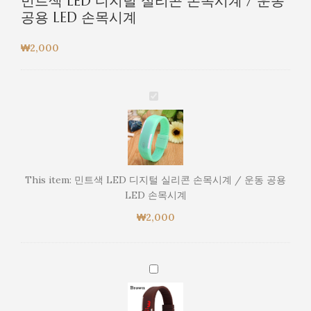
민트색 LED 디지털 실리콘 손목시계 / 운동
공용 LED 손목시계
₩
2,000
민
트
색
LED
디
지
This item:
민트색 LED 디지털 실리콘 손목시계 / 운동 공용
털
LED 손목시계
실
₩
2,000
리
콘
손
목
갈
시
색
계
LED
/