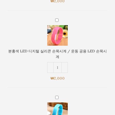
₩
2,000
목
시
계
분
/
홍
운
색
동
LED
공
디
용
지
LED
분홍색 LED 디지털 실리콘 손목시계 / 운동 공용 LED 손목시
털
손
계
실
목
리
시
콘
계
손
₩
2,000
목
시
계
하
/
늘
운
색
동
LED