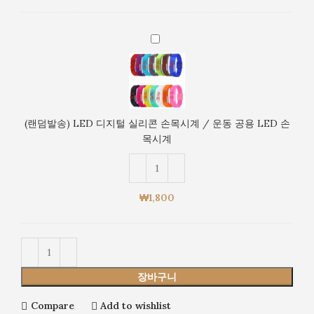
시
시
계
계
(랜
/
덤
운
발
동
송)
공
LED
용
디
LED
(랜덤발송) LED 디지털 실리콘 손목시계 / 운동 공용 LED 손
지
손
목시계
털
목
실
시
리
계
콘
₩
1,800
손
목
시
계
/
장바구니
운
동
Compare
Add to wishlist