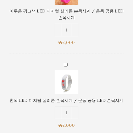
크
용
색
LED
어두운 핑크색 LED 디지털 실리콘 손목시계 / 운동 공용 LED
LED
손
손목시계
디
목
지
시
털
계
실
₩
2,000
리
콘
손
흰
목
색
시
LED
계
디
/
지
운
털
동
흰색 LED 디지털 실리콘 손목시계 / 운동 공용 LED 손목시계
실
공
리
용
콘
LED
손
손
₩
2,000
목
목