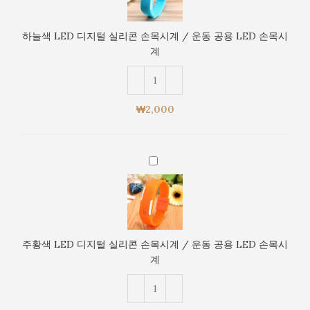
공
디
용
지
LED
하늘색 LED 디지털 실리콘 손목시계 / 운동 공용 LED 손목시
털
손
계
실
목
리
시
콘
계
손
₩
2,000
목
시
계
주
/
황
운
색
동
LED
공
디
용
지
LED
주황색 LED 디지털 실리콘 손목시계 / 운동 공용 LED 손목시
털
손
계
실
목
리
시
콘
계