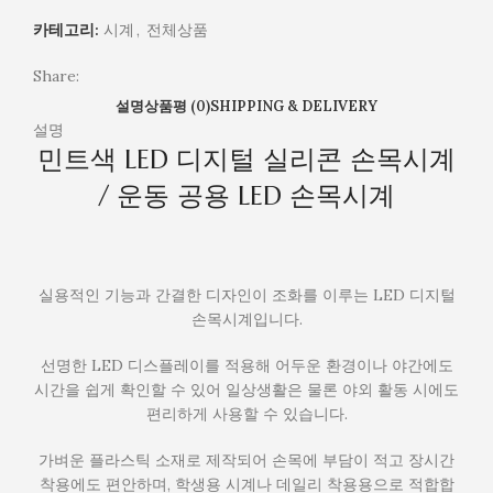
공
용
카테고리:
시계
,
전체상품
LED
손
Share:
목
설명
상품평 (0)
SHIPPING & DELIVERY
시
설명
계
민트색 LED 디지털 실리콘 손목시계
/ 운동 공용 LED 손목시계
실용적인 기능과 간결한 디자인이 조화를 이루는 LED 디지털
손목시계입니다.
선명한 LED 디스플레이를 적용해 어두운 환경이나 야간에도
시간을 쉽게 확인할 수 있어 일상생활은 물론 야외 활동 시에도
편리하게 사용할 수 있습니다.
가벼운 플라스틱 소재로 제작되어 손목에 부담이 적고 장시간
착용에도 편안하며, 학생용 시계나 데일리 착용용으로 적합합