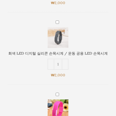
손
₩
2,000
목
시
계
회
/
색
운
LED
동
디
공
지
용
털
LED
회색 LED 디지털 실리콘 손목시계 / 운동 공용 LED 손목시계
실
손
리
목
콘
시
손
계
₩
2,000
목
시
계
어
/
두
운
운
동
핑
공