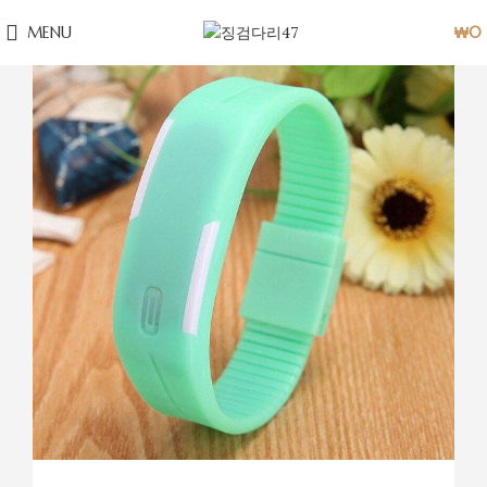
MENU
₩
0