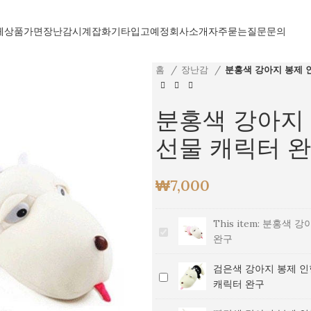
체상품
가면
장난감
시계
잡화
기타
입고예정
회사소개
자주묻는질문
문의
홈
장난감
분홍색 강아지 봉제 
분홍색 강아지 
선물 캐릭터 
₩
7,000
This item:
분홍색 강아
분
완구
홍
색
검은색 강아지 봉제 인
검
강
캐릭터 완구
은
아
색
지