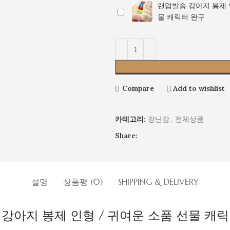
색
지
인
귀
소
물
터
랜덤발송 강아지 봉제 
랜
강
봉
형
여
품
캐
완
물 캐릭터 완구
덤
아
제
/
운
선
릭
구
발
지
인
귀
소
물
터
송
봉
형
여
품
캐
완
강
제
/
운
선
릭
구
아
인
귀
소
물
터
지
형
여
품
캐
완
Compare
Add to wishlist
봉
/
운
선
릭
구
제
귀
소
물
터
인
여
품
캐
완
카테고리:
장난감
,
전체상품
형
운
선
릭
구
Share:
/
소
물
터
귀
품
캐
완
여
선
릭
구
운
물
터
소
설명
상품평 (0)
캐
SHIPPING & DELIVERY
완
품
릭
구
선
터
강아지 봉제 인형 / 귀여운 소품 선물 캐
물
완
캐
구