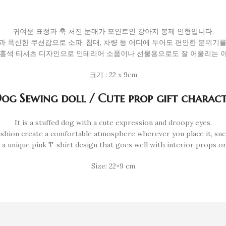
릭
터
완
귀여운 표정과 축 처진 눈매가 포인트인 강아지 봉제 인형입니다.
구
 폭신한 쿠션감으로 소파, 침대, 차량 등 어디에 두어도 편안한 분위기
홍색 티셔츠 디자인으로 인테리어 소품이나 선물용으로도 잘 어울리는 
크기 : 22 x 9cm
og Sewing doll / Cute prop gift charac
It is a stuffed dog with a cute expression and droopy eyes.
shion create a comfortable atmosphere wherever you place it, such 
s a unique pink T-shirt design that goes well with interior props or 
Size: 22×9 cm