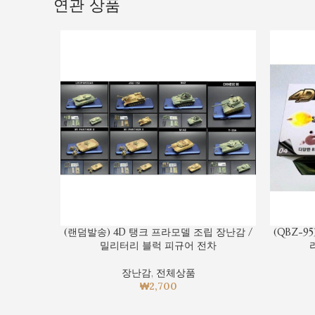
연관 상품
(랜덤발송) 4D 탱크 프라모델 조립 장난감 /
(QBZ-9
밀리터리 블럭 피규어 전차
장난감
,
전체상품
₩
2,700