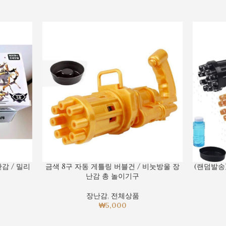
난감 / 밀리
금색 8구 자동 게틀링 버블건 / 비눗방울 장
(랜덤발송)
립
난감 총 놀이기구
장난감
,
전체상품
₩
5,000