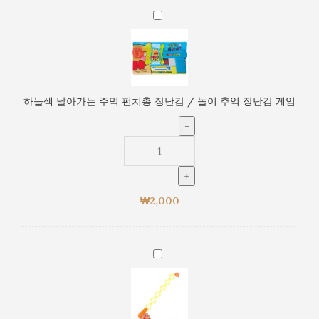
총
하
장
늘
난
색
감
날
/
아
놀
가
하늘색 날아가는 주먹 펀치총 장난감 / 놀이 추억 장난감 게임
이
는
추
주
억
먹
장
펀
난
치
감
총
게
₩
2,000
장
임
난
감
/
주
놀
황
이
색
추
날
억
아