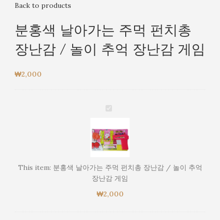
Back to products
분홍색 날아가는 주먹 펀치총
장난감 / 놀이 추억 장난감 게임
₩
2,000
분
홍
색
날
아
가
This item:
분홍색 날아가는 주먹 펀치총 장난감 / 놀이 추억
는
장난감 게임
주
₩
2,000
먹
펀
치