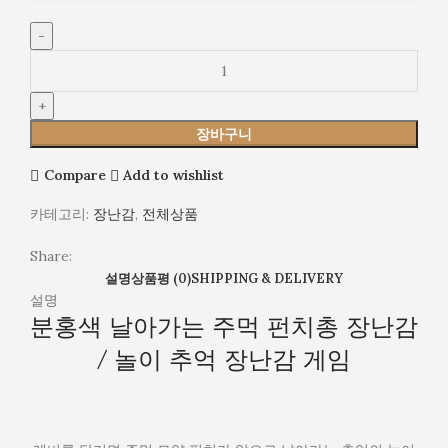
감
/
놀
이
추
억
장바구니
장
난
Compare
Add to wishlist
감
게
카테고리:
장난감
,
전체상품
임
Share:
설명
상품평 (0)
SHIPPING & DELIVERY
설명
분홍색 날아가는 주먹 펀치총 장난감
/ 놀이 추억 장난감 게임