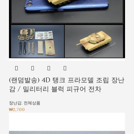
(랜덤발송) 4D 탱크 프라모델 조립 장난
감 / 밀리터리 블럭 피규어 전차
장난감
,
전체상품
₩
2,700