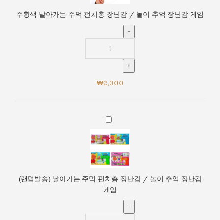
장
가
주황색 날아가는 주먹 펀치총 장난감 / 놀이 추억 장난감 게임
난
는
감
주
게
먹
임
펀
치
총
₩
2,000
장
난
감
/
(랜
놀
덤
이
발
추
송)
억
날
장
아
(랜덤발송) 날아가는 주먹 펀치총 장난감 / 놀이 추억 장난감
난
가
게임
감
는
게
주
임
먹