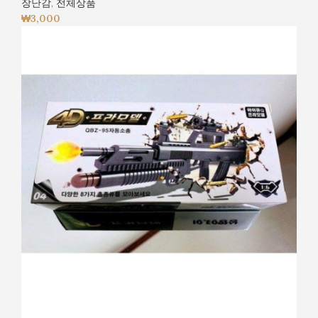
장난감
,
전체상품
₩
3,000