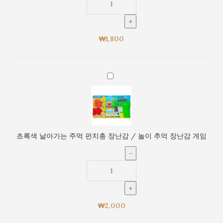
펀
치
총
₩
1,800
장
난
감
/
초
놀
록
이
색
추
날
억
아
장
가
초록색 날아가는 주먹 펀치총 장난감 / 놀이 추억 장난감 게임
난
는
감
주
게
먹
임
펀
치
총
₩
2,000
장
난