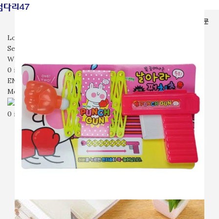
전체상품
가면
장난감
시계
잡화
기타
입고예정
회사소개
자주묻는질문
문의
Login / Register
Search
Wishlist
0
items
₩
0
ENG
Menu
0
items
₩
0