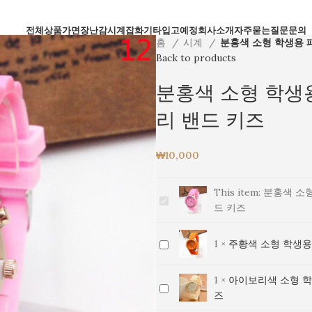
전체상품
가면
장난감
시계
잡화
기타
입고예정
회사소개
자주묻는질문
문의
홈
시계
분홍색 소형 학생용 패
Back to products
분홍색 소형 학생용
리 밴드 키즈
₩
10,000
This item:
분홍색 소형
분
드 키즈
홍
색
주
1
×
주황색 소형 학생용
소
황
형
색
학
1
×
아이보리색 소형 학
아
소
생
즈
이
형
용