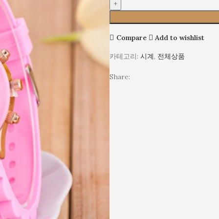
학
즈
션
시
실
실
드
생
손
계
리
리
키
용
목
/
콘
콘
즈
패
시
실
Compare
Add to wishlist
젤
젤
션
계
리
리
리
손
카테고리:
/
시계
,
전체상품
콘
밴
밴
목
실
젤
드
드
시
Share:
리
리
키
키
계
콘
밴
즈
즈
/
젤
드
실
리
키
리
밴
즈
콘
드
젤
키
리
즈
밴
드
키
즈