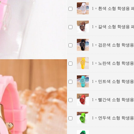
보
학
패
흰
1
×
흰색 소형 학생용 패
리
생
션
색
색
용
손
소
소
패
목
갈
1
×
갈색 소형 학생용 패
형
형
션
시
색
학
학
손
계
소
생
생
목
/
검
1
×
검은색 소형 학생용
형
용
용
시
실
은
학
패
패
계
리
색
생
션
션
/
노
1
×
노란색 소형 학생용
콘
소
용
손
손
실
란
젤
형
패
목
목
리
색
리
학
션
시
민
1
×
민트색 소형 학생용
시
콘
소
밴
생
손
계
트
계
젤
형
드
용
목
/
색
/
리
학
키
패
시
빨
1
×
빨간색 소형 학생용
실
소
실
밴
생
즈
션
계
간
리
형
리
드
용
손
/
색
콘
학
콘
키
패
목
연
1
×
연두색 소형 학생용
실
소
젤
생
젤
즈
션
시
두
리
형
리
용
리
손
계
색
콘
학
밴