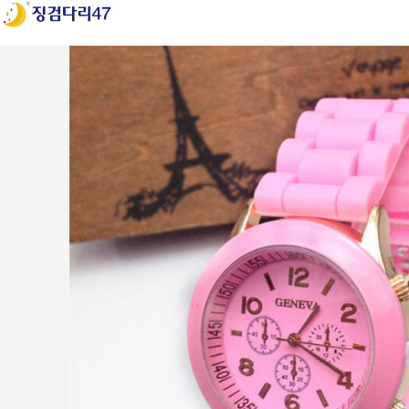
Login / Register
Search
Wishlist
0
items
₩
0
ENG
Menu
0
items
₩
0