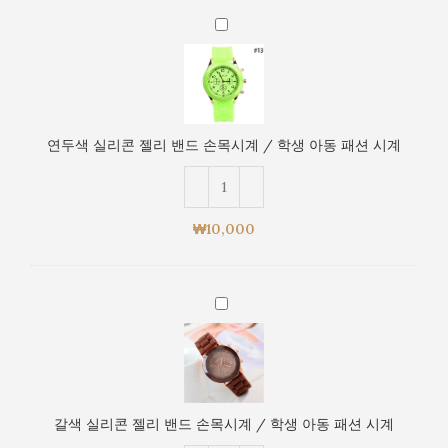
시
연
계
두
/
색
학
실
생
리
아
콘
동
연두색 실리콘 젤리 밴드 손목시계 / 학생 아동 패션 시계
젤
패
리
션
밴
시
드
계
₩
10,000
손
목
시
갈
계
색
/
실
학
리
생
콘
아
젤
동
갈색 실리콘 젤리 밴드 손목시계 / 학생 아동 패션 시계
리
패