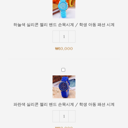
색
학
실
생
리
아
콘
동
하늘색 실리콘 젤리 밴드 손목시계 / 학생 아동 패션 시계
젤
패
리
션
밴
시
드
계
₩
10,000
손
목
시
파
계
란
/
색
학
실
생
리
아
콘
동
파란색 실리콘 젤리 밴드 손목시계 / 학생 아동 패션 시계
젤
패
리
션
밴
시
드
계