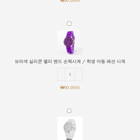
₩
10,000
손
목
시
보
계
라
/
색
학
실
생
리
아
콘
동
보라색 실리콘 젤리 밴드 손목시계 / 학생 아동 패션 시계
젤
패
리
션
밴
시
드
계
₩
10,000
손
목
시
흰
계
색
/
실
학
리
생
콘
아