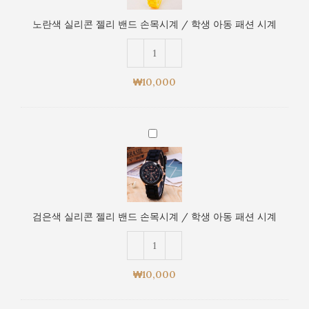
리
아
콘
동
노란색 실리콘 젤리 밴드 손목시계 / 학생 아동 패션 시계
젤
패
리
션
밴
시
드
계
₩
10,000
손
목
시
검
계
은
/
색
학
실
생
리
아
콘
동
검은색 실리콘 젤리 밴드 손목시계 / 학생 아동 패션 시계
젤
패
리
션
밴
시
드
계
₩
10,000
손
목