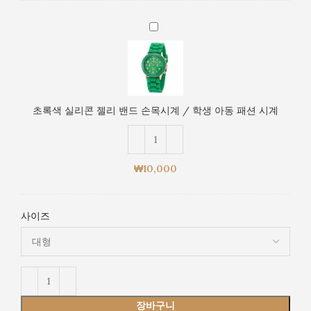
손
초
목
록
시
색
계
실
/
리
학
콘
생
초록색 실리콘 젤리 밴드 손목시계 / 학생 아동 패션 시계
젤
아
리
동
밴
패
드
션
₩
10,000
손
시
목
계
시
사이즈
계
/
학
생
아
동
장바구니