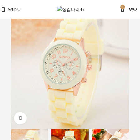
0
MENU
₩
0
Click to enlarge