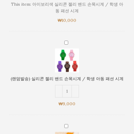
실
This item:
아이보리색 실리콘 젤리 밴드 손목시계 / 학생 아
리
동 패션 시계
콘
₩
10,000
젤
리
밴
드
(랜
손
덤
목
발
시
송)
계
실
/
리
(랜덤발송) 실리콘 젤리 밴드 손목시계 / 학생 아동 패션 시계
학
콘
생
젤
아
리
동
밴
₩
9,000
패
드
션
손
시
목
계
주
시
황