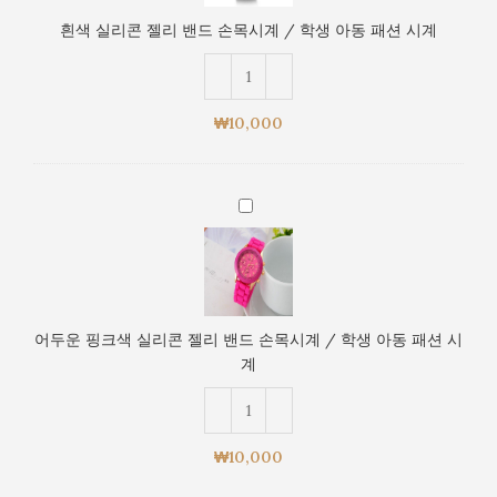
젤
동
흰색 실리콘 젤리 밴드 손목시계 / 학생 아동 패션 시계
리
패
밴
션
드
시
손
계
₩
10,000
목
시
계
어
/
두
학
운
생
핑
아
크
동
색
패
어두운 핑크색 실리콘 젤리 밴드 손목시계 / 학생 아동 패션 시
실
션
계
리
시
콘
계
젤
리
₩
10,000
밴
드