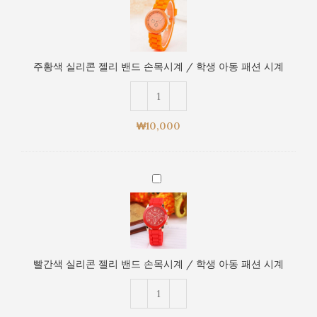
계
색
/
실
학
리
생
콘
아
주황색 실리콘 젤리 밴드 손목시계 / 학생 아동 패션 시계
젤
동
리
패
밴
션
드
시
₩
10,000
손
계
목
시
빨
계
간
/
색
학
실
생
리
아
콘
동
빨간색 실리콘 젤리 밴드 손목시계 / 학생 아동 패션 시계
젤
패
리
션
밴
시