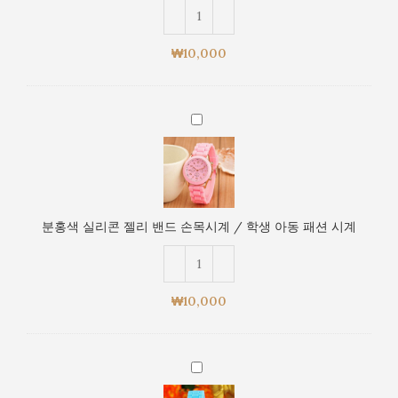
밴
션
드
시
손
계
₩
10,000
목
시
계
분
/
홍
학
색
생
실
아
리
동
콘
패
분홍색 실리콘 젤리 밴드 손목시계 / 학생 아동 패션 시계
젤
션
리
시
밴
계
드
₩
10,000
손
목
시
하
계
늘
/