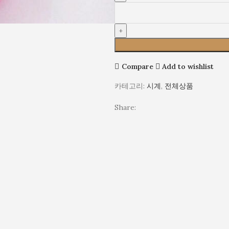
시
콘
생
계
목
계
밴
용
시
손
드
공
계
목
패
용
/
시
션
패
학
계
손
션
생
Compare
Add to wishlist
목
시
용
시
계
카테고리:
시계
,
전체상품
공
계
손
용
/
목
Share:
패
학
시
션
생
계
시
용
계
공
손
용
목
패
시
션
계
시
계
손
목