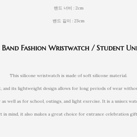
밴드 너비 : 2cm
밴드 길이 : 23cm
e Band Fashion Wristwatch / Student Un
This silicone wristwatch is made of soft silicone material.
t, and its lightweight design allows for long periods of wear withou
 as well as for school, outings, and light exercise. It is a unisex wa
t in mind, it also makes a great choice for entrance celebration g