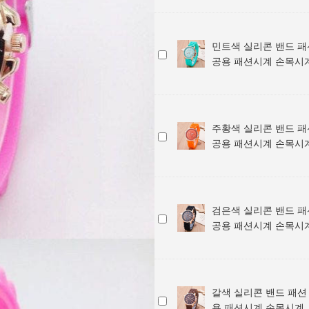
색
목
/
계
패
용
실
시
학
손
션
패
리
계
생
목
손
션
민트색 실리콘 밴드 패
콘
용
시
민
목
시
공용 패션시계 손목시
밴
공
계
트
시
계
드
용
색
계
손
패
패
실
/
목
션
션
리
학
시
손
시
주황색 실리콘 밴드 패
콘
생
계
주
목
계
공용 패션시계 손목시
밴
용
황
시
손
드
공
색
계
목
패
용
실
/
시
션
패
리
학
계
손
션
검은색 실리콘 밴드 패
콘
생
검
목
시
공용 패션시계 손목시
밴
용
은
시
계
드
공
색
계
손
패
용
실
/
목
션
패
리
학
시
손
션
갈색 실리콘 밴드 패션
콘
생
계
갈
목
시
용 패션시계 손목시계