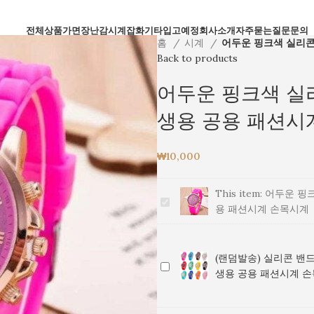
전체상품
가면
장난감
시계
잡화
기타
입고예정
회사소개
자주묻는질문
문의
홈
시계
어두운 핑크색 실리콘
Back to products
어두운 핑크색 실리
생용 공용 패션시
₩
10,000
This item:
어두운 핑크
어
용 패션시계 손목시계
두
운
핑
(랜덤발송) 실리콘 밴드
크
(랜
생용 공용 패션시계 
색
덤
실
발
리
송)