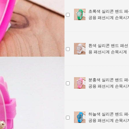
콘
실
밴
초록색 실리콘 밴드 패
리
초
드
공용 패션시계 손목시
콘
록
패
밴
색
션
드
실
손
패
리
목
션
흰색 실리콘 밴드 패션
콘
시
흰
손
용 패션시계 손목시계
밴
계
색
목
드
/
실
시
패
학
리
계
션
생
콘
/
손
분홍색 실리콘 밴드 패
용
밴
학
분
목
공용 패션시계 손목시
공
드
생
홍
시
용
패
용
색
계
패
션
공
실
/
션
손
용
리
학
시
목
패
하늘색 실리콘 밴드 패
콘
생
하
계
시
션
공용 패션시계 손목시
밴
용
늘
손
계
시
드
공