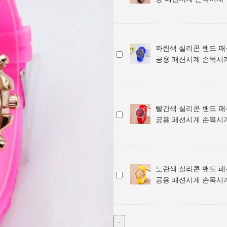
밴
용
색
시
계
드
공
실
계
손
패
용
리
/
목
션
패
콘
학
시
손
션
파란색 실리콘 밴드 패
밴
생
계
파
목
시
공용 패션시계 손목시
드
용
란
시
계
패
공
색
계
손
션
용
실
/
목
손
패
리
학
시
목
션
빨간색 실리콘 밴드 패
콘
생
계
빨
시
시
공용 패션시계 손목시
밴
용
간
계
계
드
공
색
/
손
패
용
실
학
목
션
패
리
생
시
손
션
노란색 실리콘 밴드 패
콘
용
계
노
목
시
공용 패션시계 손목시
밴
공
란
시
계
드
용
색
계
손
패
패
실
/
목
션
션
리
학
시
손