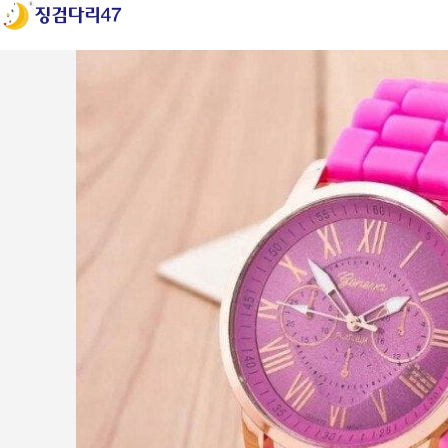
Login / Register
Search
Wishlist
0
items
₩
0
ENG
Menu
0
items
₩
0