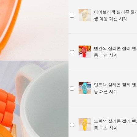
밴
실
드
아이보리색 실리콘 젤리
리
아
손
생 아동 패션 시계
콘
이
목
젤
보
시
리
리
계
밴
색
/
드
빨간색 실리콘 젤리 밴
실
학
빨
손
동 패션 시계
리
생
간
목
콘
아
색
시
젤
동
실
계
리
패
리
/
밴
민트색 실리콘 젤리 밴
션
콘
학
민
드
동 패션 시계
시
젤
생
트
손
계
리
아
색
목
밴
동
실
시
드
패
리
계
손
션
노란색 실리콘 젤리 밴
콘
/
노
목
시
동 패션 시계
젤
학
란
시
계
리
생