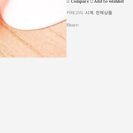
Compare
Add to wishlist
시
시
계
계
카테고리:
시계
,
전체상품
/
학
Share:
생
아
동
패
션
시
계