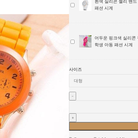
시
흰색 실리콘 젤리 밴드
콘
생
흰
목
계
패션 시계
젤
아
색
시
리
동
실
계
밴
패
리
/
드
션
콘
학
손
시
어두운 핑크색 실리콘 
젤
생
어
목
계
학생 아동 패션 시계
리
아
두
시
밴
동
운
계
드
패
핑
/
손
션
크
사이즈
학
목
시
색
생
시
계
실
아
계
리
동
/
콘
패
학
젤
션
생
리
시
아
밴
계
동
드
패
손
션
목