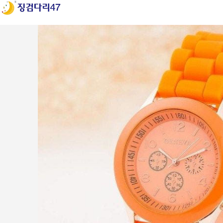
Login / Register
Search
Wishlist
0
items
₩
0
ENG
Menu
0
items
₩
0