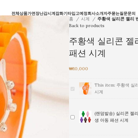
전체상품
가면
장난감
시계
잡화
기타
입고예정
회사소개
자주묻는질문
문의
홈
시계
주황색 실리콘 젤리 
Back to products
주황색 실리콘 젤리
패션 시계
₩
10,000
This item:
주황색 실리
주
시계
황
색
실
(랜덤발송) 실리콘 젤리
리
(랜
생 아동 패션 시계
콘
덤
젤
발
리
송)