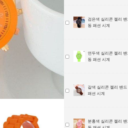
색
계
밴
아
실
/
드
동
리
학
손
패
검은색 실리콘 젤리 밴
콘
생
검
목
션
동 패션 시계
젤
아
은
시
시
리
동
색
계
계
밴
패
실
/
드
션
리
학
손
시
연두색 실리콘 젤리 밴
콘
생
연
목
계
동 패션 시계
젤
아
두
시
리
동
색
계
밴
패
실
/
드
션
리
학
손
시
갈색 실리콘 젤리 밴드
콘
생
갈
목
계
패션 시계
젤
아
색
시
리
동
실
계
밴
패
리
/
드
션
콘
학
손
시
분홍색 실리콘 젤리 밴
젤
생
분
목
계
동 패션 시계