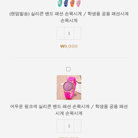
학
실
생
리
(랜덤발송) 실리콘 밴드 패션 손목시계 / 학생용 공용 패션시계
용
콘
손목시계
공
밴
용
드
패
패
션
션
₩
9,000
시
손
계
목
손
시
목
어
계
시
두
/
계
운
학
핑
생
크
용
색
공
어두운 핑크색 실리콘 밴드 패션 손목시계 / 학생용 공용 패션
실
용
시계 손목시계
리
패
콘
션
밴
시
드