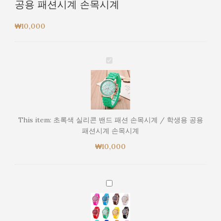
공용 패션시계 손목시계
₩
10,000
초
록
색
실
리
콘
This item:
초록색 실리콘 밴드 패션 손목시계 / 학생용 공용
밴
패션시계 손목시계
드
₩
10,000
패
션
손
목
(랜
시
덤
계
발
/
송)