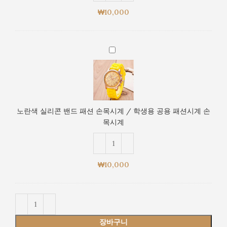
계
손
손
₩
10,000
목
목
시
시
계
계
노
/
란
학
색
생
실
용
리
공
콘
용
노란색 실리콘 밴드 패션 손목시계 / 학생용 공용 패션시계 손
밴
패
목시계
드
션
패
시
션
계
손
손
₩
10,000
목
목
시
시
계
계
/
학
장바구니