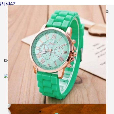
전체상품
가면
장난감
시계
잡화
기타
입고예정
회사소개
자주묻는질문
문의
LOGIN / REGISTER
₩
0
ENG
MENU
₩
0