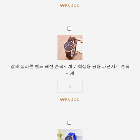
손
손
₩
10,000
목
목
시
시
계
계
갈
/
색
학
실
생
리
용
콘
공
밴
용
갈색 실리콘 밴드 패션 손목시계 / 학생용 공용 패션시계 손목
드
패
시계
패
션
션
시
손
계
목
손
₩
10,000
시
목
계
시
/
계
파
학
란
생
색
용