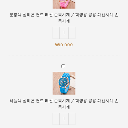
공
리
용
콘
패
분홍색 실리콘 밴드 패션 손목시계 / 학생용 공용 패션시계 손
밴
션
목시계
드
시
패
계
션
손
손
목
₩
10,000
목
시
시
계
계
하
/
늘
학
색
생
실
용
리
공
콘
용
하늘색 실리콘 밴드 패션 손목시계 / 학생용 공용 패션시계 손
밴
패
목시계
드
션
패
시
션
계