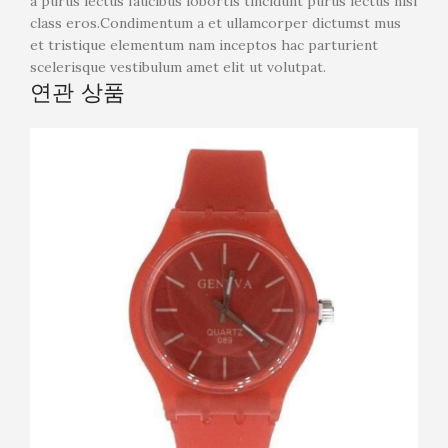
a purus lectus faucibus lobortis tincidunt purus lectus nisl
class eros.Condimentum a et ullamcorper dictumst mus
et tristique elementum nam inceptos hac parturient
scelerisque vestibulum amet elit ut volutpat.
연관 상품