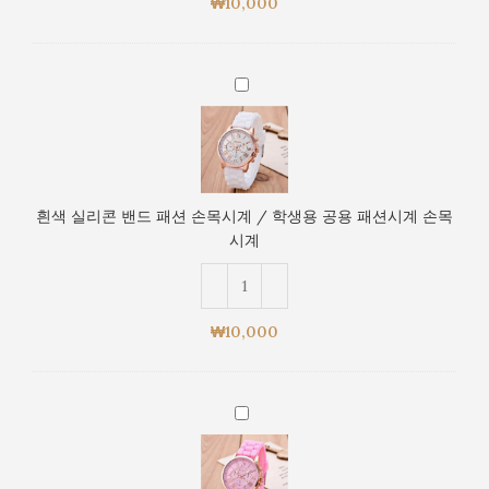
계
₩
10,000
패
손
션
목
손
시
흰
목
계
색
시
실
계
리
/
콘
학
밴
생
흰색 실리콘 밴드 패션 손목시계 / 학생용 공용 패션시계 손목
드
용
시계
패
공
션
용
손
패
목
션
₩
10,000
시
시
계
계
/
손
분
학
목
홍
생
시
색
용
계
실