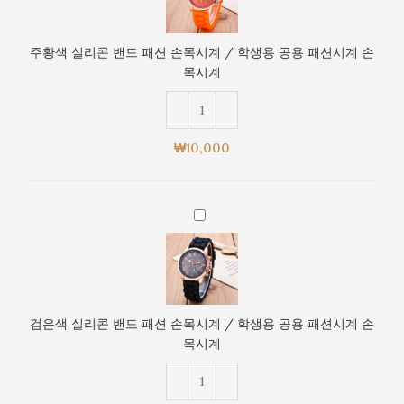
실
용
리
공
콘
용
주황색 실리콘 밴드 패션 손목시계 / 학생용 공용 패션시계 손
밴
패
목시계
드
션
패
시
션
계
손
손
₩
10,000
목
목
시
시
계
계
검
/
은
학
색
생
실
용
리
공
콘
용
검은색 실리콘 밴드 패션 손목시계 / 학생용 공용 패션시계 손
밴
패
목시계
드
션
패
시
션
계