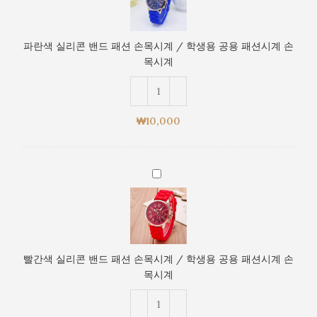
실
공
리
용
콘
패
파란색 실리콘 밴드 패션 손목시계 / 학생용 공용 패션시계 손
밴
션
목시계
드
시
패
계
션
손
손
목
₩
10,000
목
시
시
계
계
빨
/
간
학
색
생
실
용
리
공
콘
용
빨간색 실리콘 밴드 패션 손목시계 / 학생용 공용 패션시계 손
밴
패
목시계
드
션
패
시
션