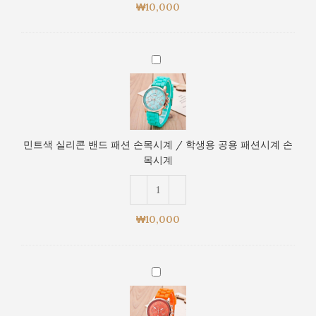
손
손
₩
10,000
목
목
시
시
계
계
민
/
트
학
색
생
실
용
리
공
콘
용
민트색 실리콘 밴드 패션 손목시계 / 학생용 공용 패션시계 손
밴
패
목시계
드
션
패
시
션
계
손
손
₩
10,000
목
목
시
시
계
계
주
/
황
학
색
생