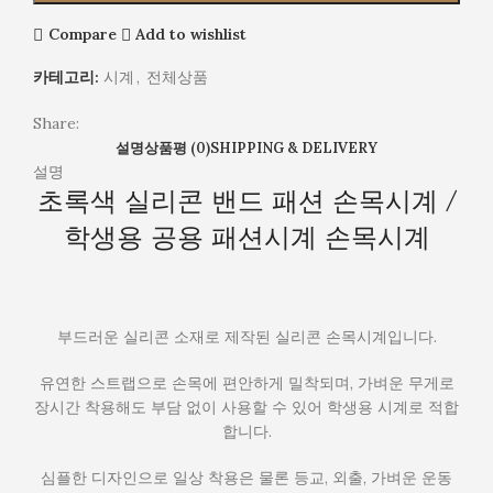
생
용
Compare
Add to wishlist
공
용
카테고리:
시계
,
전체상품
패
션
Share:
시
설명
상품평 (0)
SHIPPING & DELIVERY
계
설명
초록색 실리콘 밴드 패션 손목시계 /
손
목
학생용 공용 패션시계 손목시계
시
계
부드러운 실리콘 소재로 제작된 실리콘 손목시계입니다.
유연한 스트랩으로 손목에 편안하게 밀착되며, 가벼운 무게로
장시간 착용해도 부담 없이 사용할 수 있어 학생용 시계로 적합
합니다.
심플한 디자인으로 일상 착용은 물론 등교, 외출, 가벼운 운동