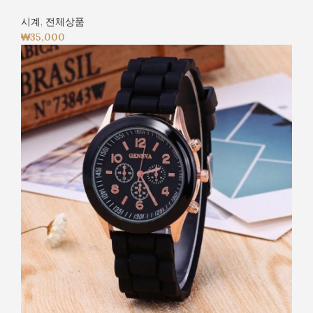
시계
,
전체상품
₩
35,000