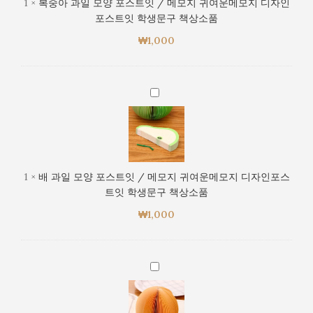
1
×
복숭아 과일 모양 포스트잇 / 메모지 귀여운메모지 디자인
메
양
학
포스트잇 학생문구 책상소품
모
포
생
지
₩
1,000
스
문
디
트
구
자
잇
책
인
/
배
상
포
메
과
소
스
모
일
품
트
지
모
잇
귀
양
학
여
포
생
1
×
배 과일 모양 포스트잇 / 메모지 귀여운메모지 디자인포스
운
스
문
트잇 학생문구 책상소품
메
트
구
모
₩
1,000
잇
책
지
/
상
디
메
소
자
모
오
품
인
지
렌
포
귀
지
스
여
과