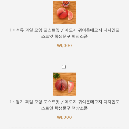
류
포
지
과
스
귀
일
트
여
모
잇
운
양
학
1
×
석류 과일 모양 포스트잇 / 메모지 귀여운메모지 디자인포
메
포
생
스트잇 학생문구 책상소품
모
스
문
지
₩
1,000
트
구
디
잇
책
자
/
상
인
메
딸
소
포
모
기
품
스
지
과
트
귀
일
잇
여
모
학
운
양
생
1
×
딸기 과일 모양 포스트잇 / 메모지 귀여운메모지 디자인포
메
포
문
스트잇 학생문구 책상소품
모
스
구
지
₩
1,000
트
책
디
잇
상
자