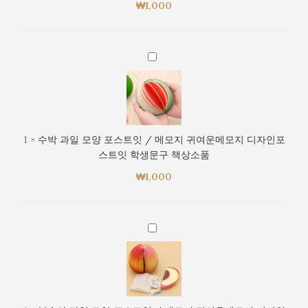
₩
1,000
포
스
트
잇
수
/
박
메
과
모
일
지
모
귀
양
1
×
수박 과일 모양 포스트잇 / 메모지 귀여운메모지 디자인포
여
포
스트잇 학생문구 책상소품
운
스
메
₩
1,000
트
모
잇
지
/
디
메
복
자
모
숭
인
지
아
포
귀
과
스
여
일
트
운
모
잇