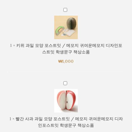
/
소
인
메
키
품
포
모
위
스
지
과
트
귀
일
잇
여
모
학
운
양
생
1
×
키위 과일 모양 포스트잇 / 메모지 귀여운메모지 디자인포
메
포
문
스트잇 학생문구 책상소품
모
스
구
지
₩
1,000
트
책
디
잇
상
자
/
소
인
메
빨
품
포
모
간
스
지
사
트
귀
과
잇
여
과
학
운
일
생
1
×
빨간 사과 과일 모양 포스트잇 / 메모지 귀여운메모지 디자
메
모
문
인포스트잇 학생문구 책상소품
모
양
구