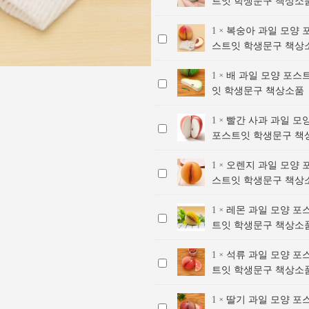
트잇 학생문구 책상소
박
모
과
양
1
×
복숭아 과일 모양 
복
일
포
스트잇 학생문구 책상
숭
모
스
아
양
트
1
×
배 과일 모양 포스
배
과
포
잇
잇 학생문구 책상소품
과
일
스
/
일
모
트
메
1
×
빨간 사과 과일 모
빨
모
양
잇
모
포스트잇 학생문구 책
간
양
포
/
지
사
포
스
메
귀
1
×
오렌지 과일 모양 
오
과
스
트
모
여
스트잇 학생문구 책상
렌
과
트
잇
지
운
지
일
잇
/
귀
메
1
×
레몬 과일 모양 포
레
과
모
/
메
여
모
트잇 학생문구 책상소
몬
일
양
메
모
운
지
과
모
포
모
지
메
디
1
×
석류 과일 모양 포
석
일
양
스
지
귀
모
자
트잇 학생문구 책상소
류
모
포
트
귀
여
지
인
과
양
스
잇
여
운
디
포
1
×
딸기 과일 모양 포
딸
일
포
트