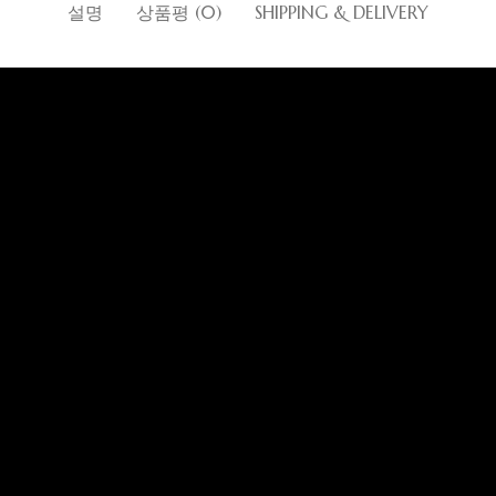
지
설명
상품평 (0)
운
SHIPPING & DELIVERY
자
스
학
문
책
귀
메
인
트
생
구
상
여
모
포
잇
문
책
소
운
지
스
학
구
상
품
메
디
트
생
책
소
모
자
잇
문
상
품
지
인
학
구
소
디
포
생
책
품
자
스
문
상
인
트
구
소
포
잇
책
품
스
학
상
트
생
소
잇
문
품
학
구
생
책
문
상
구
소
책
품
상