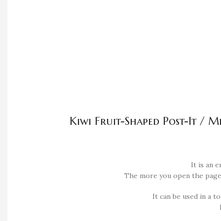
Kiwi Fruit-Shaped Post-It / 
It is an 
The more you open the page, th
It can be used in a t