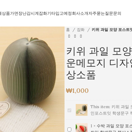
체상품
가면
장난감
시계
잡화
기타
입고예정
회사소개
자주묻는질문
문의
홈
잡화
키위 과일 모양 포스트
키위 과일 모양
운메모지 디자
상소품
₩
1,000
This item:
키위 과일 
키
인포스트잇 학생문구 
위
과
1
×
수박 과일 모양 포
수
일