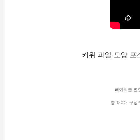
키위 과일 모양 
페이지를 펼칠
총 150매 구