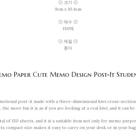
◎ 크기 ◎
9cm x 10.4cm
◎ 매수 ◎
150매
◎ 재질 ◎
종이
Memo Paper Cute Memo Design Post-It Studen
emotional post-it made with a three-dimensional kiwi cross-section
e more fun it is as if you are looking at a real kiwi, and it can be
otal of 150 sheets, and it is a suitable item not only for memo purpos
Its compact size makes it easy to carry on your desk or in your bag