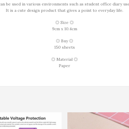
can be used in various environments such as student office diary us
It is a cute design product that gives a point to everyday life.
◎ Size ◎
9cm x 10.4cm
◎ Buy ◎
150 sheets
◎ Material ◎
Paper