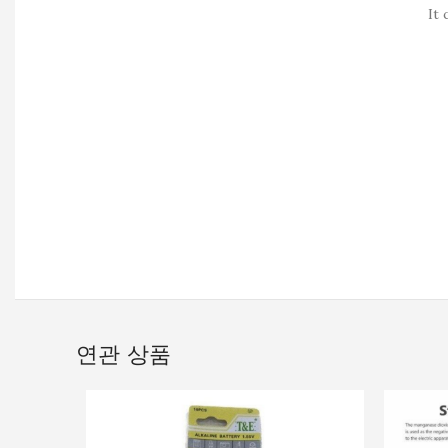
It 
연관 상품