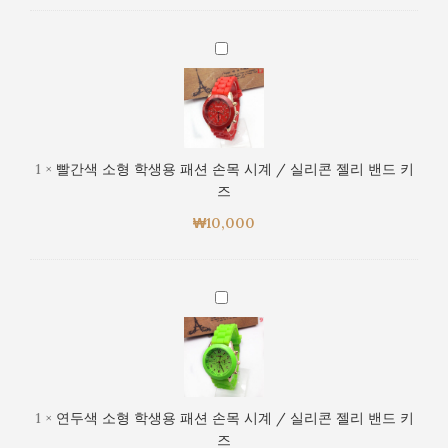
드
손
키
목
빨
즈
시
간
계
색
/
소
실
형
리
학
1
×
빨간색 소형 학생용 패션 손목 시계 / 실리콘 젤리 밴드 키
콘
생
즈
젤
용
리
₩
10,000
패
밴
션
드
손
키
목
연
즈
시
두
계
색
/
소
실
형
리
학
1
×
연두색 소형 학생용 패션 손목 시계 / 실리콘 젤리 밴드 키
콘
생
즈
젤