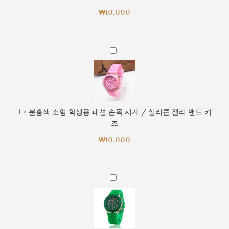
용
리
₩
10,000
패
밴
션
드
손
키
목
분
즈
시
홍
계
색
/
소
실
형
리
학
1
×
분홍색 소형 학생용 패션 손목 시계 / 실리콘 젤리 밴드 키
콘
생
즈
젤
용
리
₩
10,000
패
밴
션
드
손
키
목
초
즈
시
록
계
색
/
소
실
형