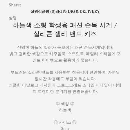
밴
Share:
드
설명
상품평 (0)
SHIPPING & DELIVERY
키
설명
즈
하늘색 소형 학생용 패션 손목 시계 /
실리콘 젤리 밴드 키즈
선명한 하늘색 컬러가 돋보이는 패션 손목시계입니다.
밝고 경쾌한 색감으로 캐주얼룩, 스트릿룩, 데일리 스타일에 포
인트 아이템으로 활용하기 좋습니다.
부드러운 실리콘 밴드를 사용하여 착용감이 편안하며, 가벼워
장시간 착용에도 부담이 적습니다.
심플한 아날로그 디자인에 크로노그래프 스타일 디테일이 더해
져 트렌디한 분위기를 연출해줍니다.
◎ 색상 ◎
하늘색
◎ 사이즈 ◎
3cm