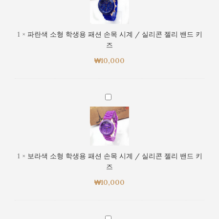
목
소
시
형
계
학
1
×
파란색 소형 학생용 패션 손목 시계 / 실리콘 젤리 밴드 키
/
생
즈
실
용
리
₩
10,000
패
콘
션
젤
손
리
목
보
밴
시
라
드
계
색
키
/
소
즈
실
형
리
학
1
×
보라색 소형 학생용 패션 손목 시계 / 실리콘 젤리 밴드 키
콘
생
즈
젤
용
리
₩
10,000
패
밴
션
드
손
키
목
(랜