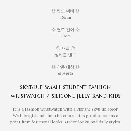
◎ 밴드 너비 ◎
15mm
◎ 밴드 길이 ◎
20cm
◎ 재질 ◎
실리콘 밴드
◎ 착용 대상 ◎
남녀공용
skyblue small student fashion
wristwatch / silicone jelly band kids
It is a fashion wristwatch with a vibrant skyblue color.
With bright and cheerful colors, it is good to use as a
point item for casual looks, street looks, and daily styles.