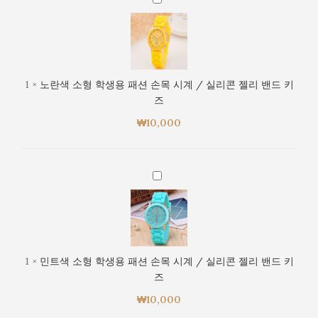
즈
시
란
계
색
/
소
실
형
리
학
1
×
노란색 소형 학생용 패션 손목 시계 / 실리콘 젤리 밴드 키
콘
생
즈
젤
용
리
₩
10,000
패
밴
션
드
손
키
목
민
즈
시
트
계
색
/
소
실
형
리
학
1
×
민트색 소형 학생용 패션 손목 시계 / 실리콘 젤리 밴드 키
콘
생
즈
젤
용
리
₩
10,000
패
밴
션