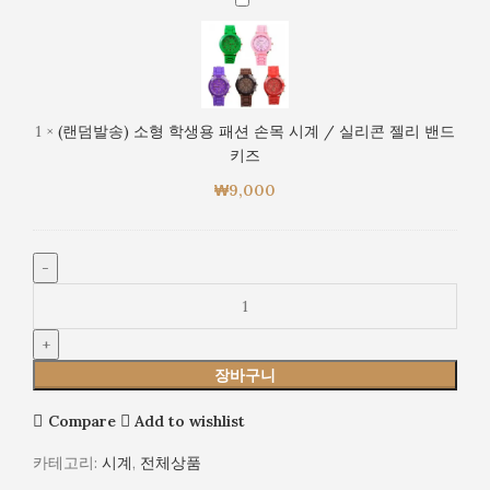
즈
시
덤
계
발
/
송)
실
소
리
형
1
×
(랜덤발송) 소형 학생용 패션 손목 시계 / 실리콘 젤리 밴드
콘
학
키즈
젤
생
리
₩
9,000
용
밴
패
드
션
키
손
즈
목
시
계
/
장바구니
실
리
Compare
Add to wishlist
콘
젤
카테고리:
시계
,
전체상품
리