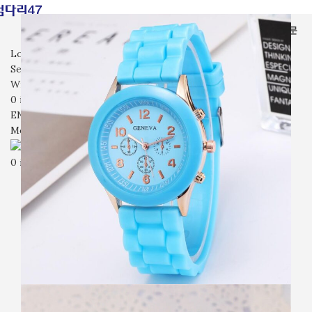
전체상품
가면
장난감
시계
잡화
기타
입고예정
회사소개
자주묻는질문
문의
Login / Register
Search
Wishlist
0
items
₩
0
ENG
Menu
0
items
₩
0