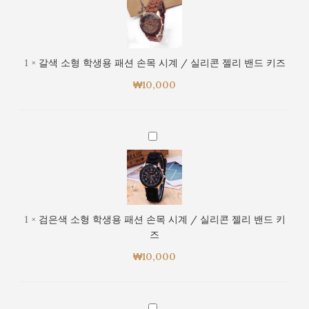
계
소
키
/
형
즈
실
학
리
생
1
×
갈색 소형 학생용 패션 손목 시계 / 실리콘 젤리 밴드 키즈
콘
용
젤
₩
10,000
패
리
션
밴
손
드
목
검
키
시
은
즈
계
색
/
소
실
형
리
학
1
×
검은색 소형 학생용 패션 손목 시계 / 실리콘 젤리 밴드 키
콘
생
즈
젤
용
리
₩
10,000
패
밴
션
드
손
키
목
노