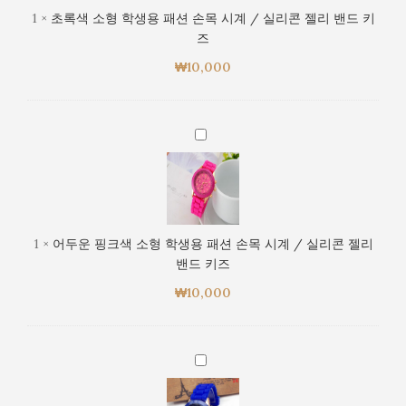
리
학
1
×
초록색 소형 학생용 패션 손목 시계 / 실리콘 젤리 밴드 키
콘
생
즈
젤
용
리
₩
10,000
패
밴
션
드
손
키
목
어
즈
시
두
계
운
/
핑
실
크
리
색
1
×
어두운 핑크색 소형 학생용 패션 손목 시계 / 실리콘 젤리
콘
소
밴드 키즈
젤
형
리
₩
10,000
학
밴
생
드
용
키
패
파
즈
션
란
손
색