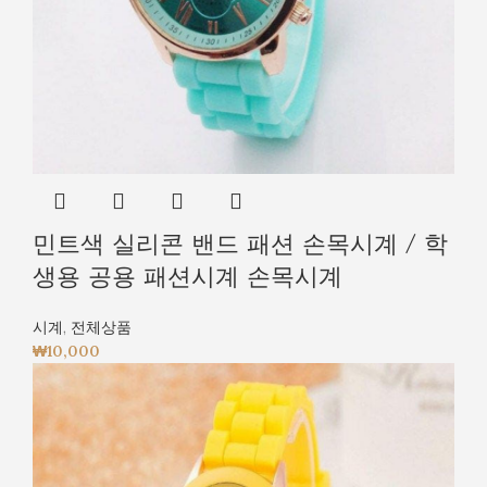
민트색 실리콘 밴드 패션 손목시계 / 학
생용 공용 패션시계 손목시계
시계
,
전체상품
₩
10,000