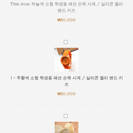
학
This item:
하늘색 소형 학생용 패션 손목 시계 / 실리콘 젤리
생
밴드 키즈
용
₩
10,000
패
션
손
목
주
시
황
계
색
/
소
실
형
리
학
1
×
주황색 소형 학생용 패션 손목 시계 / 실리콘 젤리 밴드 키
콘
생
즈
젤
용
리
₩
10,000
패
밴
션
드
손
키
목
아
즈
시
이
계
보