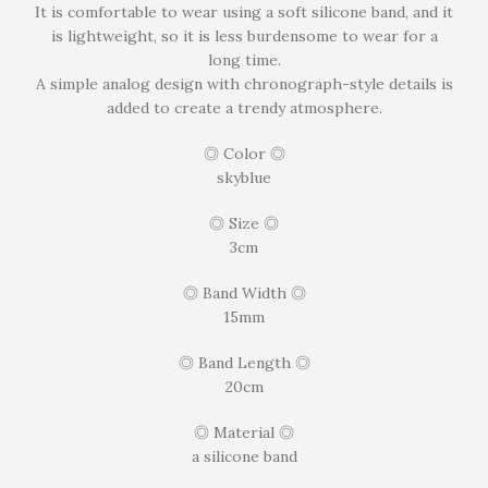
It is comfortable to wear using a soft silicone band, and it
is lightweight, so it is less burdensome to wear for a
long time.
A simple analog design with chronograph-style details is
added to create a trendy atmosphere.
◎ Color ◎
skyblue
◎ Size ◎
3cm
◎ Band Width ◎
15mm
◎ Band Length ◎
20cm
◎ Material ◎
a silicone band