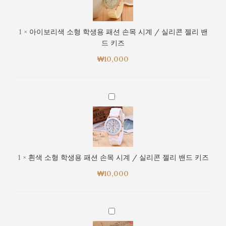
/
리
실
색
리
소
1
×
아이보리색 소형 학생용 패션 손목 시계 / 실리콘 젤리 밴
콘
형
드 키즈
젤
학
리
₩
10,000
생
밴
용
드
패
키
션
흰
즈
손
색
목
소
시
형
계
학
/
생
1
×
흰색 소형 학생용 패션 손목 시계 / 실리콘 젤리 밴드 키즈
실
용
리
₩
10,000
패
콘
션
젤
손
리
목
갈
밴
시
색
드