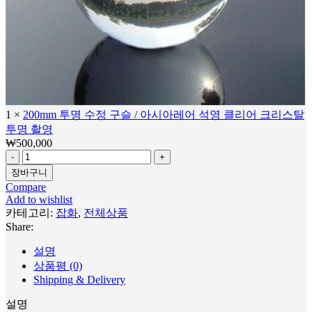
1
×
200mm 투명 수정 구슬 / 아시아레어 석영 클리어 크리스탈
투명 촬영
₩
500,000
장바구니
Compare
Add to wishlist
카테고리:
잡화
,
전체상품
Share:
설명
상품평 (0)
Shipping & Delivery
설명