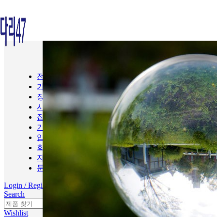
전체상품
가면
장난감
시계
잡화
기타
입고예정
회사소개
자주묻는질문
문의
Login / Register
Search
Search
Wishlist