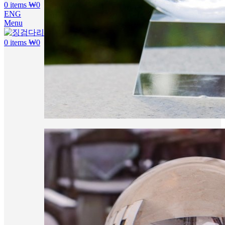
0
items
₩
0
ENG
Menu
0
items
₩
0