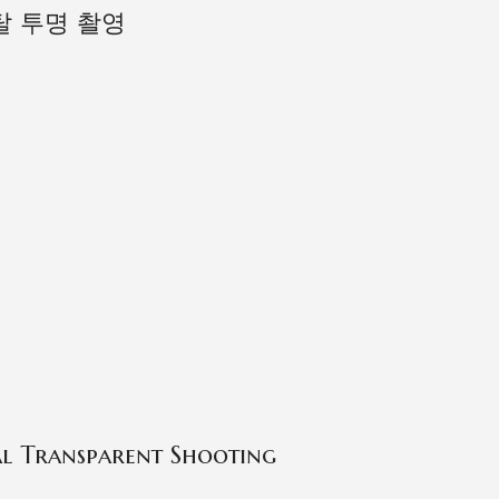
탈 투명 촬영
al Transparent Shooting