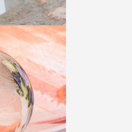
어
스
명
크
탈
촬
리
투
영
스
명
탈
촬
투
영
명
촬
영