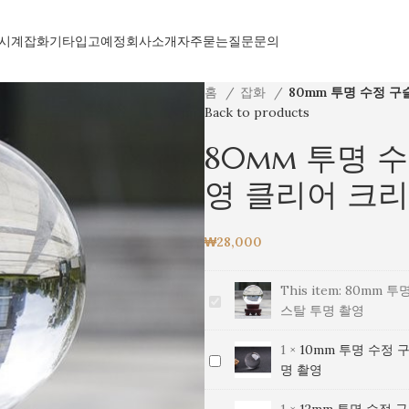
시계
잡화
기타
입고예정
회사소개
자주묻는질문
문의
홈
잡화
80mm 투명 수정 구
Back to products
80mm 투명 
영 클리어 크리
₩
28,000
This item:
80mm 투
80mm
스탈 투명 촬영
투
명
1
×
10mm 투명 수정 
10mm
수
명 촬영
투
정
명
구