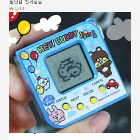
장난감
,
전체상품
₩
2,300