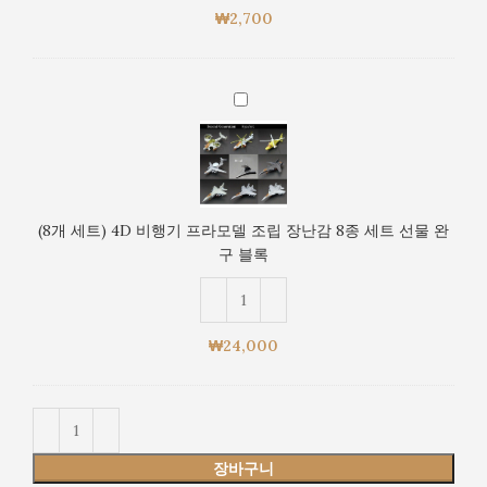
행
록
₩
2,700
기
전
프
투
라
기
(8
모
개
델
세
장
트)
난
4D
감
비
/
(8개 세트) 4D 비행기 프라모델 조립 장난감 8종 세트 선물 완
행
조
구 블록
기
립
프
피
라
규
모
어
₩
24,000
델
블
조
록
립
전
장
투
난
기
장바구니
감