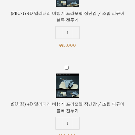
난
리
감
터
(FBC-1) 4D 밀리터리 비행기 프라모델 장난감 / 조립 피규어
/
리
블록 전투기
조
비
립
행
피
기
규
프
₩
5,000
어
라
블
모
록
델
전
(SU-
장
투
33)
난
기
4D
감
밀
/
리
조
터
립
(SU-33) 4D 밀리터리 비행기 프라모델 장난감 / 조립 피규어
리
피
블록 전투기
비
규
행
어
기
블
프