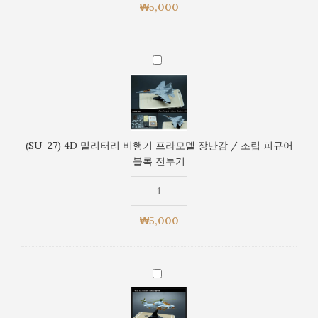
프
록
₩
5,000
라
전
모
투
델
기
(SU-
장
27)
난
4D
감
밀
/
리
조
터
립
(SU-27) 4D 밀리터리 비행기 프라모델 장난감 / 조립 피규어
리
피
블록 전투기
비
규
행
어
기
블
프
록
₩
5,000
라
전
모
투
델
기
(WZ-
장
10)
난
4D
감