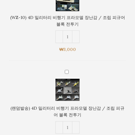
밀
/
리
조
터
립
(WZ-10) 4D 밀리터리 비행기 프라모델 장난감 / 조립 피규어
리
피
블록 전투기
비
규
행
어
기
블
프
록
₩
3,000
라
전
모
투
델
기
(랜
장
덤
난
발
감
송)
/
4D
조
밀
립
(랜덤발송) 4D 밀리터리 비행기 프라모델 장난감 / 조립 피규
리
피
어 블록 전투기
터
규
리
어
비
블