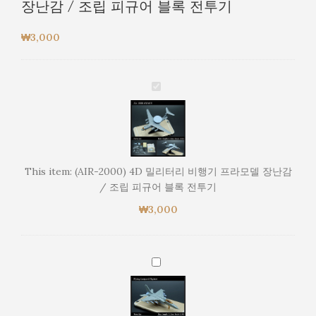
장난감 / 조립 피규어 블록 전투기
₩
3,000
(AIR-
2000)
4D
밀
리
터
This item:
(AIR-2000) 4D 밀리터리 비행기 프라모델 장난감
리
/ 조립 피규어 블록 전투기
비
₩
3,000
행
기
프
라
(FBC-
모
1)
델
4D
장
밀