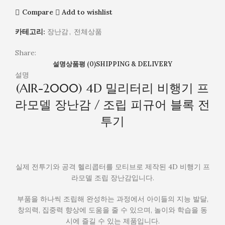
8
Compare
Add to wishlist
종
세
카테고리:
장난감
,
전체상품
트
선
Share:
물
설명
상품평 (0)
SHIPPING & DELIVERY
완
설명
(AIR-2000) 4D 밀리터리 비행기 프
구
블
라모델 장난감 / 조립 피규어 블록 전
록
투기
실제 전투기와 공격 헬리콥터를 모티브로 제작된 4D 비행기 프
라모델 조립 장난감입니다.
부품을 하나씩 조립해 완성하는 과정에서 아이들의 지능 발달,
창의력, 집중력 향상에 도움을 줄 수 있으며, 놀이와 학습을 동
시에 즐길 수 있는 제품입니다.