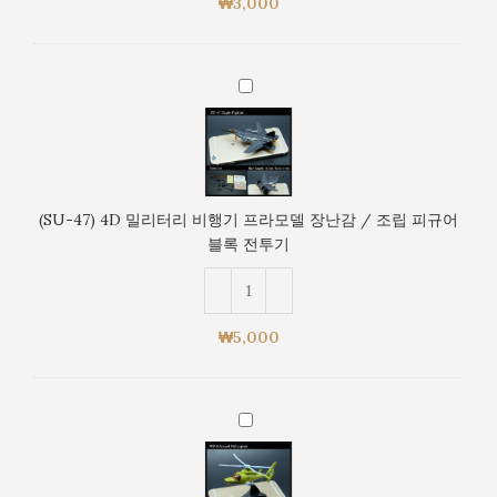
록
₩
3,000
라
전
모
투
델
기
(SU-
장
47)
난
4D
감
밀
/
리
조
터
립
(SU-47) 4D 밀리터리 비행기 프라모델 장난감 / 조립 피규어
리
피
블록 전투기
비
규
행
어
기
블
프
록
₩
5,000
라
전
모
투
델
기
(WZ-
장
9)
난
4D
감
밀