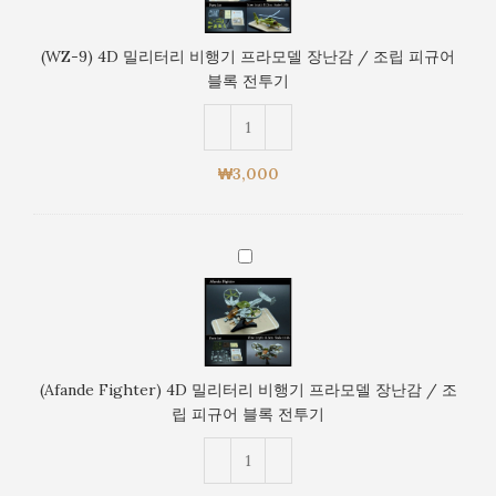
/
리
조
터
립
(WZ-9) 4D 밀리터리 비행기 프라모델 장난감 / 조립 피규어
리
피
블록 전투기
비
규
행
어
기
블
프
록
₩
3,000
라
전
모
투
델
기
(Afande
장
Fighter)
난
4D
감
밀
/
리
조
터
립
(Afande Fighter) 4D 밀리터리 비행기 프라모델 장난감 / 조
리
피
립 피규어 블록 전투기
비
규
행
어
기
블