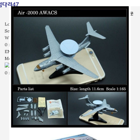
전체상품
가면
장난감
시계
잡화
기타
입고예정
회사소개
자주묻는질문
문의
Login / Register
Search
Wishlist
0
items
₩
0
ENG
Menu
0
items
₩
0